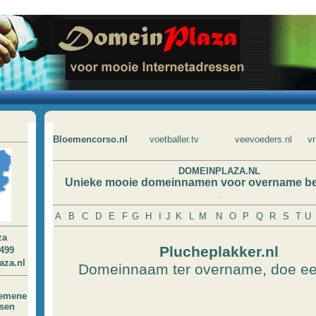
Bloemencorso.nl
voetballer.tv
veevoeders.nl
vr
DOMEINPLAZA.NL
Unieke mooie domeinnamen voor overname be
.
A
B
C
D
E
F
G
H
I
J
K
L
M
N
O
P
Q
R
S
T
U
za
Plucheplakker.nl
9499
aza.nl
Domeinnaam ter overname, doe ee
gemene
ssen