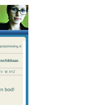
ijetijdskleding.nl
schikbaar
.
V
W
XY
Z
n bod!